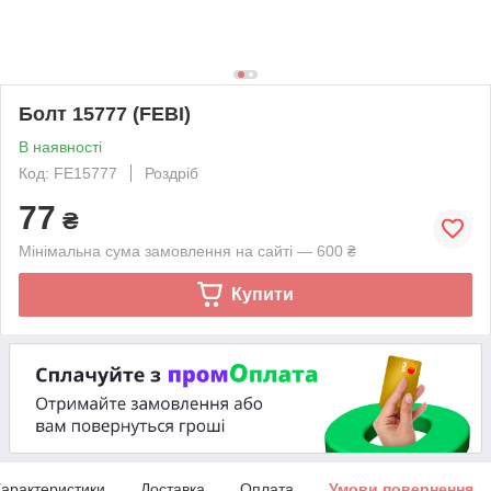
Болт 15777 (FEBI)
В наявності
Код: FE15777
Роздріб
77
₴
Мінімальна сума замовлення на сайті — 600 ₴
Купити
арактеристики
Доставка
Оплата
Умови повернення