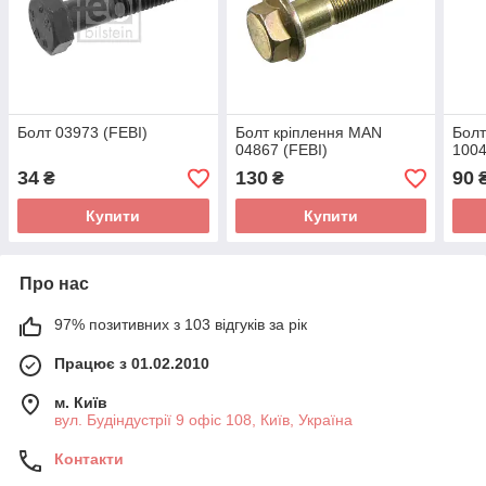
Болт 03973 (FEBI)
Болт кріплення MAN
Болт
04867 (FEBI)
1004
34
130
90
₴
₴
Купити
Купити
Про нас
97% позитивних з 103 відгуків за рік
Працює з 01.02.2010
м. Київ
вул. Будіндустрії 9 офіс 108, Київ, Україна
Контакти