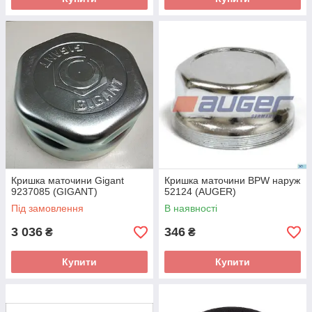
Кришка маточини Gigant
Кришка маточини BPW наруж
9237085 (GIGANT)
52124 (AUGER)
Під замовлення
В наявності
3 036
346
₴
₴
Купити
Купити