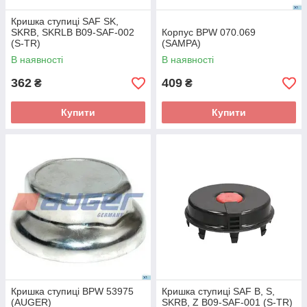
Кришка ступиці SAF SK,
SKRB, SKRLB B09-SAF-002
Корпус BPW 070.069
(S-TR)
(SAMPA)
В наявності
В наявності
362
409
₴
₴
Купити
Купити
Кришка ступиці BPW 53975
Кришка ступиці SAF B, S,
(AUGER)
SKRB, Z B09-SAF-001 (S-TR)