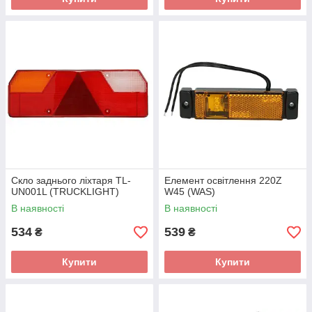
Скло заднього ліхтаря TL-
Елемент освітлення 220Z
UN001L (TRUCKLIGHT)
W45 (WAS)
В наявності
В наявності
534
539
₴
₴
Купити
Купити