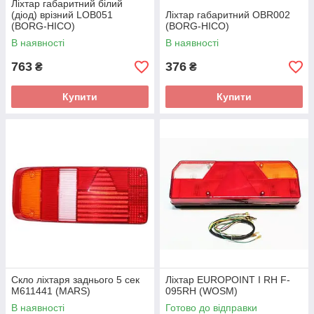
Ліхтар габаритний білий
(діод) врізний LOB051
Ліхтар габаритний OBR002
(BORG-HICO)
(BORG-HICO)
В наявності
В наявності
763
376
₴
₴
Купити
Купити
Скло ліхтаря заднього 5 сек
Ліхтар EUROPOINT I RH F-
M611441 (MARS)
095RH (WOSM)
В наявності
Готово до відправки