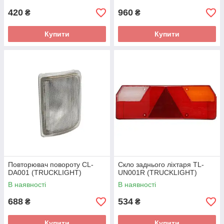
420
960
₴
₴
Купити
Купити
Повторювач повороту CL-
Скло заднього ліхтаря TL-
DA001 (TRUCKLIGHT)
UN001R (TRUCKLIGHT)
В наявності
В наявності
688
534
₴
₴
Купити
Купити