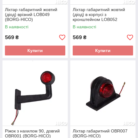
Ліхтар габаритний жовтий
Ліхтар габаритний жовтий
(діод) врізний LOB049
(діод) в корпусі з
(BORG-HICO)
кронштейном LOB052
(BORG-HICO)
В наявності
В наявності
569
569
₴
₴
Купити
Купити
Ріжок з нахилом 90, довгий
Ліхтар габаритний OBR007
OBR001 (BORG-HICO)
(BORG-HICO)