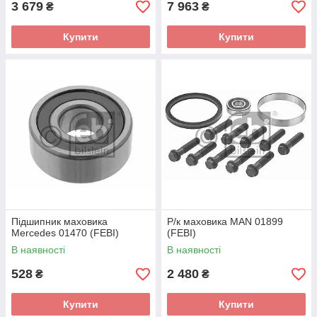
3 679
7 963
₴
₴
Купити
Купити
Підшипник маховика
Р/к маховика MAN 01899
Mercedes 01470 (FEBI)
(FEBI)
В наявності
В наявності
528
2 480
₴
₴
Купити
Купити