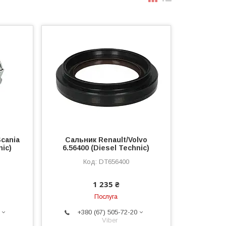
cania
Сальник Renault/Volvo
nic)
6.56400 (Diesel Technic)
DT656400
1 235 ₴
Послуга
+380 (67) 505-72-20
Viber