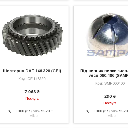
Шестерня DAF 146.320 (CEI)
Підшипник вилки зче
Iveco 060.406 (SAM
CEI146320
SMP060406
7 063 ₴
290 ₴
Послуга
Послуга
+380 (67) 505-72-20
+380 (67) 505-72-20
Viber
Viber