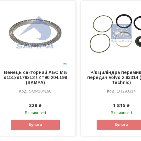
Венець секторний АБС MB
Р/к циліндра переми
ø151xø179x12 / Z=90 204.198
передач Volvo 2.93314 
(SAMPA)
Technic)
SMP204198
DT293314
228 ₴
1 815 ₴
В наявності
В наявності
Купити
Купити