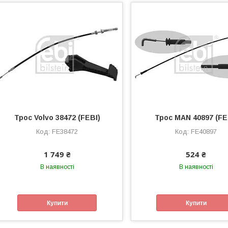
Трос Volvo 38472 (FEBI)
Трос MAN 40897 (FE
FE38472
FE40897
1 749 ₴
524 ₴
В наявності
В наявності
Купити
Купити