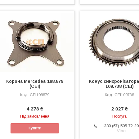
Корона Mercedes 198.879
Конус синхронізатор
(CEI)
109.738 (CEI)
CEI198879
CEI109738
4 278 ₴
2 027 ₴
Під замовлення
Послуга
+380 (67) 505-72-20
Купити
Viber