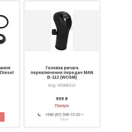
кання
Головка ричага
(Diesel
переключення передач MAN
B-113 (WOSM)
WSMB113
959 ₴
Послуга
+380 (67) 505-72-20
Viber