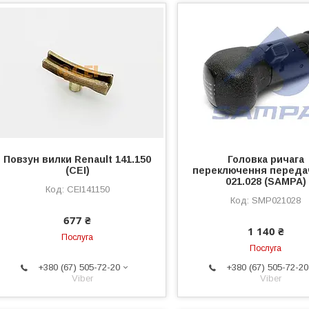
Повзун вилки Renault 141.150
Головка ричага
(CEI)
переключення переда
021.028 (SAMPA)
CEI141150
SMP021028
677 ₴
1 140 ₴
Послуга
Послуга
+380 (67) 505-72-20
+380 (67) 505-72-20
Viber
Viber