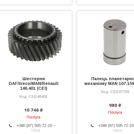
Шестерня
Палець планетарн
DAF/Iveco/MAN/Renault
механізму MAN 107.159
146.401 (CEI)
CEI107159
CEI146401
980 ₴
10 746 ₴
Послуга
Послуга
+380 (67) 505-72-20
+380 (67) 505-72-20
Viber
Viber