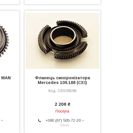
а MAN
Фланець синхронізатора
Mercedes 109.188 (CEI)
CEI109188
2 208 ₴
Послуга
+380 (67) 505-72-20
Viber