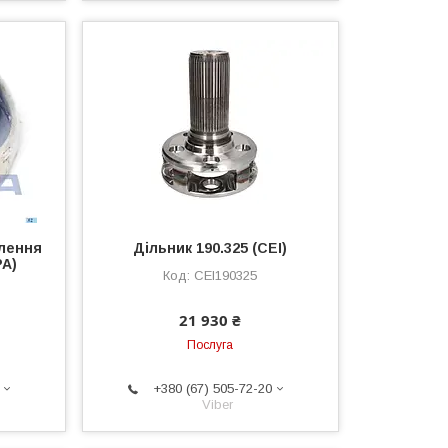
плення
Дільник 190.325 (CEI)
PA)
CEI190325
21 930 ₴
Послуга
+380 (67) 505-72-20
Viber