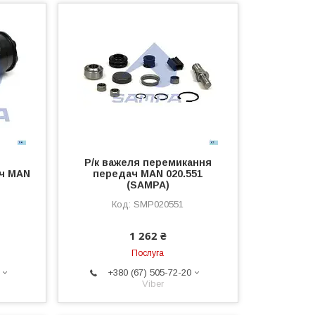
Р/к важеля перемикання
ч MAN
передач MAN 020.551
(SAMPA)
SMP020551
1 262 ₴
Послуга
+380 (67) 505-72-20
Viber