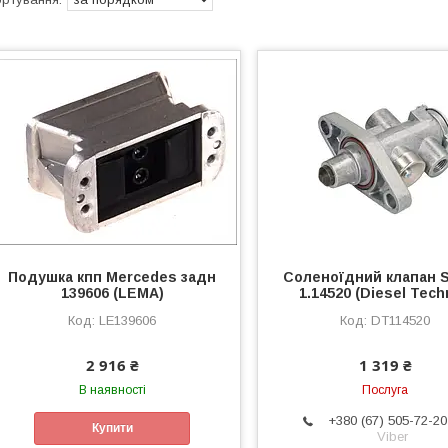
Подушка кпп Mercedes задн
Соленоїдний клапан S
139606 (LEMA)
1.14520 (Diesel Tech
LE139606
DT114520
2 916 ₴
1 319 ₴
В наявності
Послуга
+380 (67) 505-72-20
Купити
Viber