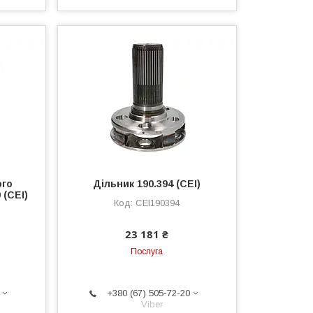
ого
Дільник 190.394 (CEI)
 (CEI)
CEI190394
23 181 ₴
Послуга
+380 (67) 505-72-20
Viber