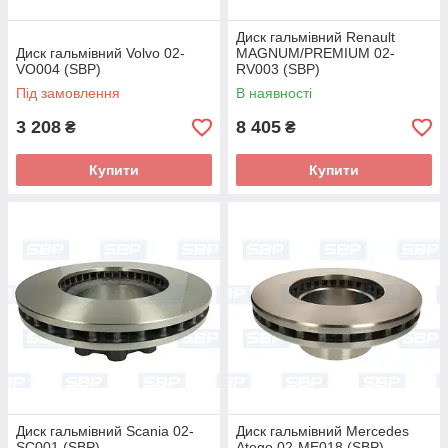
Диск гальмівний Renault
Диск гальмівний Volvo 02-
MAGNUM/PREMIUM 02-
VO004 (SBP)
RV003 (SBP)
Під замовлення
В наявності
3 208
8 405
₴
₴
Купити
Купити
Диск гальмівний Scania 02-
Диск гальмівний Mercedes
SC001 (SBP)
Atego 02-ME018 (SBP)