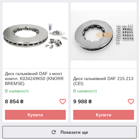
Диск гальмівний DAF з монт.
компл. K034249K50 (KNORR
Диск гальмівний DAF 215.213
BREMSE)
(CEI)
В наявності
В наявності
8 854
9 988
₴
₴
Купити
Купити
Показати ще