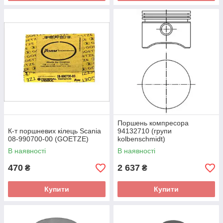
Поршень компресора
К-т поршневих кілець Scania
94132710 (групи
08-990700-00 (GOETZE)
kolbenschmidt)
В наявності
В наявності
470
2 637
₴
₴
Купити
Купити