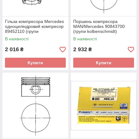
Гільза компресора Mercedes
Поршень компресора
одноциліндровий компресор
MAN/Mercedes 90843700
89452110 (групи
(групи kolbenschmidt)
kolbenschmidt)
В наявності
В наявності
2 016
2 932
₴
₴
Купити
Купити