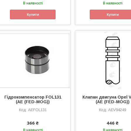
В наявності
В наявності
Купити
Купити
Гідрокомпенсатор FOL131
Клапан двигуна Opel 
(AE (FED-MOG))
(AE (FED-MOG))
AEFOL131
AEV94249
366 ₴
446 ₴
В наявності
В наявності