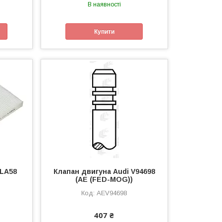
В наявності
Купити
 LA58
Клапан двигуна Audi V94698
(AE (FED-MOG))
AEV94698
407 ₴