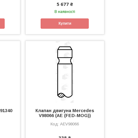
5 677 ₴
В наявності
Купити
V91340
Клапан двигуна Mercedes
V98066 (AE (FED-MOG))
AEV98066
338 ₴