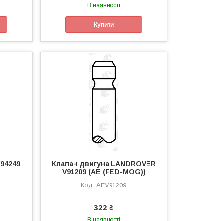
В наявності
Купити
V94249
Клапан двигуна LANDROVER
V91209 (AE (FED-MOG))
AEV91209
322 ₴
В наявності