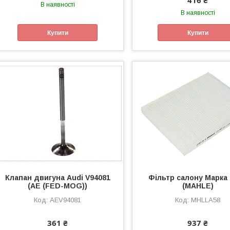
416 ₴
В наявності
В наявності
Купити
Купити
Клапан двигуна Audi V94081
Фільтр салону Марка
(AE (FED-MOG))
(MAHLE)
AEV94081
MHLLA58
361 ₴
937 ₴