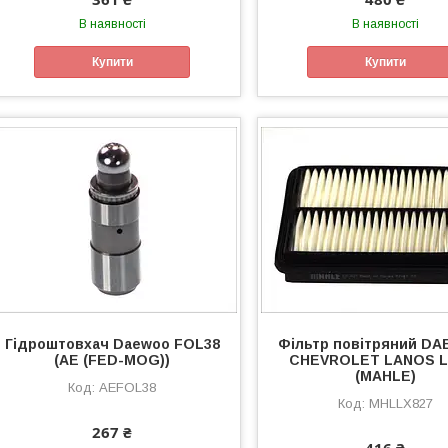
В наявності
В наявності
Купити
Купити
Гідроштовхач Daewoo FOL38
Фільтр повітряний D
(AE (FED-MOG))
CHEVROLET LANOS L
(MAHLE)
AEFOL38
MHLLX827
267 ₴