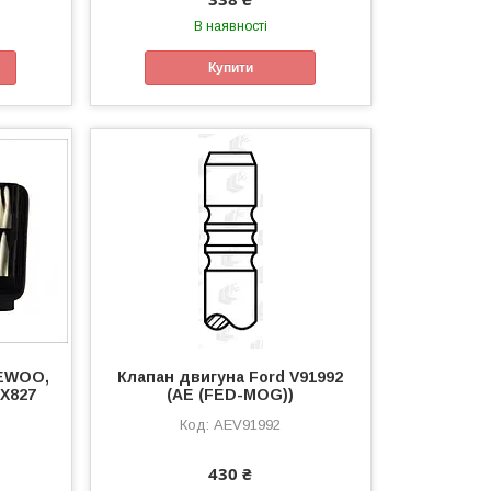
В наявності
Купити
AEWOO,
Клапан двигуна Ford V91992
X827
(AE (FED-MOG))
AEV91992
430 ₴