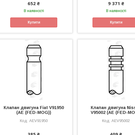
652 ₴
9 371 ₴
В наявності
В наявності
Купити
Купити
Клапан двигуна Fiat V91950
Клапан двигуна Nis
(AE (FED-MOG))
V95002 (AE (FED-MO
AEV91950
AEV95002
385 ₴
409 ₴