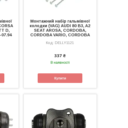
мівної
Монтажний набір гальмівної
 CORSA
колодки (VAG) AUDI 80 B3, A2
TT D,
SEAT AROSA, CORDOBA,
-07.94
CORDOBA VARIO, CORDOBA
DELLY1121
337 ₴
В наявності
Купити