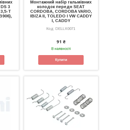
мівних
Монтажний набір гальмівних
 DS 3
колодок передн SEAT
3,5-T
CORDOBA, CORDOBA VARIO,
B906),
IBIZA II, TOLEDO I VW CADDY
I, CADDY
DELLX0071
91 ₴
В наявності
Купити