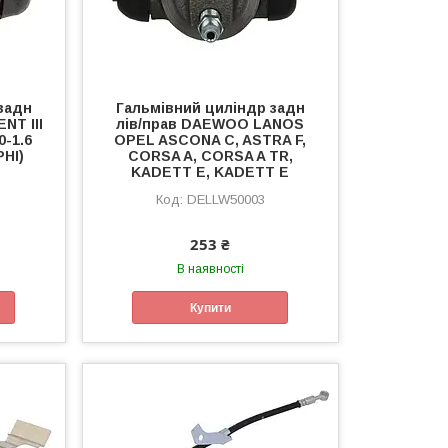
задн
Гальмівний циліндр задн
NT III
лів/прав DAEWOO LANOS
0-1.6
OPEL ASCONA C, ASTRA F,
PHI)
CORSA A, CORSA A TR,
KADETT E, KADETT E
DELLW50003
253 ₴
В наявності
Купити