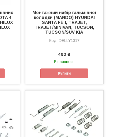
мівних
Монтажний набір гальмівної
OTA 4
колодки (MANDO) HYUNDAI
 HILUX
SANTA FÉ I, TRAJET,
HILUX
TRAJET/MINIVAN, TUCSON,
TUCSON/SUV KIA
DELLY1317
492 ₴
В наявності
Купити