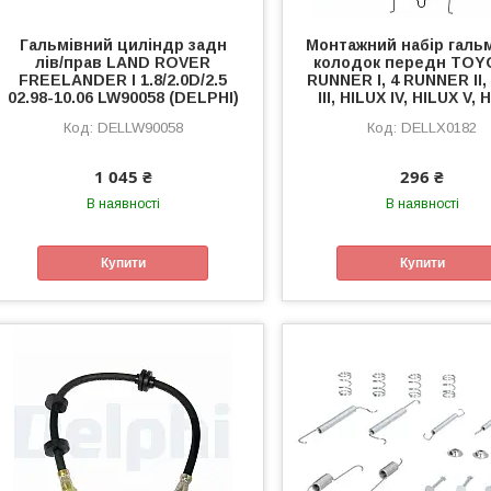
Гальмівний циліндр задн
Монтажний набір галь
лів/прав LAND ROVER
колодок передн TOY
FREELANDER I 1.8/2.0D/2.5
RUNNER I, 4 RUNNER II,
02.98-10.06 LW90058 (DELPHI)
III, HILUX IV, HILUX V, 
DELLW90058
DELLX0182
1 045 ₴
296 ₴
В наявності
В наявності
Купити
Купити