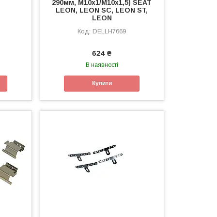
290мм, M10x1/M10x1,5) SEAT
LEON, LEON SC, LEON ST,
LEON
DELLH7669
624 ₴
В наявності
Купити