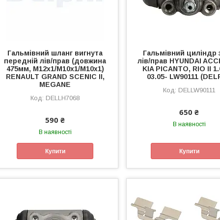
Гальмівний шланг вигнута
Гальмівний циліндр 
передній лів/прав (довжина
лів/прав HYUNDAI ACCE
475мм, M12x1/M10x1/M10x1)
KIA PICANTO, RIO II 1.
RENAULT GRAND SCENIC II,
03.05- LW90111 (DEL
MEGANE
DELLW90111
DELLH7068
650 ₴
590 ₴
В наявності
В наявності
Купити
Купити