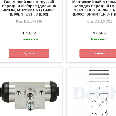
Гальмівний шланг гнучкий
Монтажний набір галь
передній лів/прав (довжина
колодок передній DS
469мм, M10x1/M10x1) BMW 3
MERCEDES SPRINTER 
(E90), 3 (E91), 3 (E92)
(B906), SPRINTER 3-T (
DELLH7336
DELLX0313
1 133 ₴
1 056 ₴
В наявності
В наявності
Купити
Купити