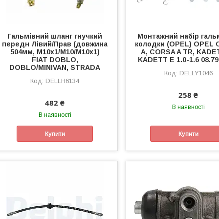
Гальмівний шланг гнучкий
Монтажний набір галь
передн Лівий/Прав (довжина
колодки (OPEL) OPEL
504мм, M10x1/M10/M10x1)
A, CORSA A TR, KADE
FIAT DOBLO,
KADETT E 1.0-1.6 08.79
DOBLO/MINIVAN, STRADA
DELLY1046
DELLH6134
258 ₴
482 ₴
В наявності
В наявності
Купити
Купити