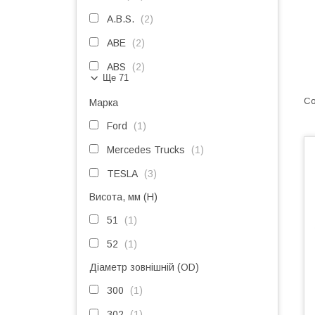
A.B.S.
2
ABE
2
ABS
2
Ще 71
Марка
Ford
1
Mercedes Trucks
1
TESLA
3
Висота, мм (H)
51
1
52
1
Діаметр зовнішній (OD)
300
1
302
1