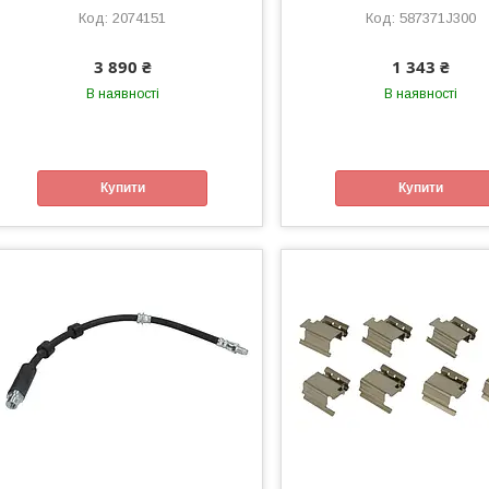
2074151
587371J300
3 890 ₴
1 343 ₴
В наявності
В наявності
Купити
Купити