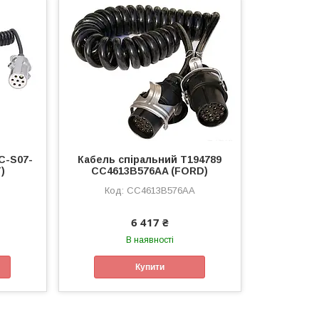
C-S07-
Кабель спіральний T194789
)
CC4613B576AA (FORD)
CC4613B576AA
6 417 ₴
В наявності
Купити