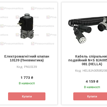
Електромагнітний клапан
Кабель спіральни
10139 (Пневматика)
подвійний N+S 8JA005
081 (HELLA)
PN10139
HEL8JA0059520
1 773 ₴
4 159 ₴
В наявності
В наявності
Купити
Купити