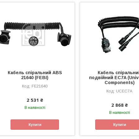
Кабель спіральний ABS
Кабель спіральни
21640 (FEBI)
подвійний EC7A (Univ
Components)
FE21640
UCEC7A
2 531 ₴
2 868 ₴
В наявності
В наявності
Купити
Купити