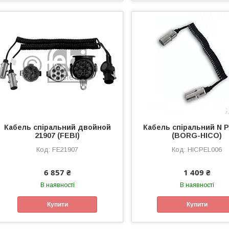
Кабель спіральний двойной
Кабель спіральний N 
21907 (FEBI)
(BORG-HICO)
FE21907
HICPEL006
6 857 ₴
1 409 ₴
В наявності
В наявності
Купити
Купити