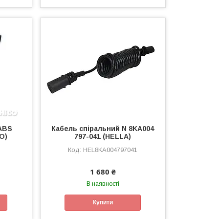
ABS
Кабель спіральний N 8KA004
O)
797-041 (HELLA)
HEL8KA004797041
1 680 ₴
В наявності
Купити