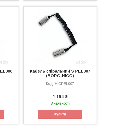
PEL006
Кабель спіральний S PEL007
(BORG-HICO)
HICPEL007
1 154 ₴
В наявності
Купити