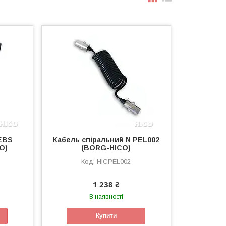
EBS
Кабель спіральний N PEL002
O)
(BORG-HICO)
HICPEL002
1 238 ₴
В наявності
Купити