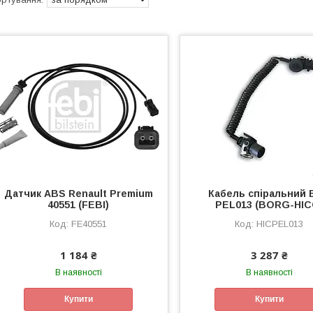
Датчик ABS Renault Premium
Кабель спіральний 
40551 (FEBI)
PEL013 (BORG-HIC
FE40551
HICPEL013
1 184 ₴
3 287 ₴
В наявності
В наявності
Купити
Купити