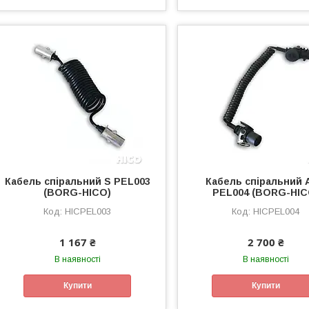
Кабель спіральний S PEL003
Кабель спіральний 
(BORG-HICO)
PEL004 (BORG-HIC
HICPEL003
HICPEL004
1 167 ₴
2 700 ₴
В наявності
В наявності
Купити
Купити