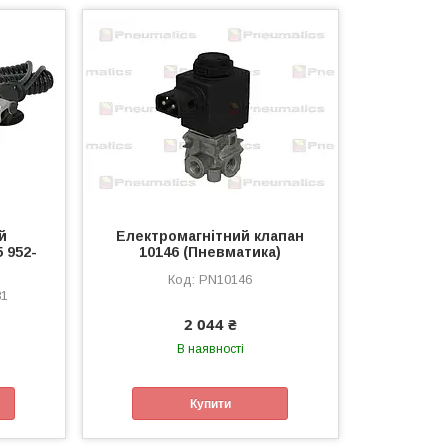
й
Електромагнітний клапан
 952-
10146 (Пневматика)
PN10146
81
2 044 ₴
В наявності
Купити