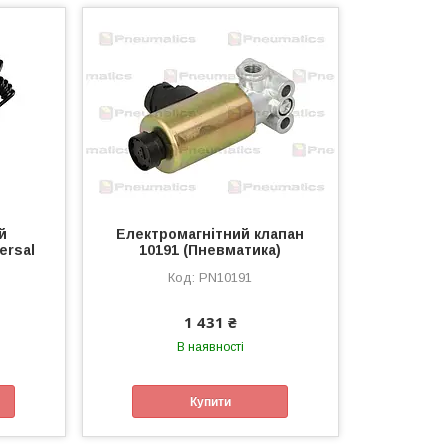
й
Електромагнітний клапан
ersal
10191 (Пневматика)
PN10191
1 431 ₴
В наявності
Купити