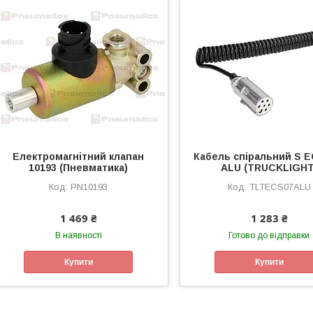
Електромагнітний клапан
Кабель спіральний S E
10193 (Пневматика)
ALU (TRUCKLIGHT
PN10193
TLTECS07ALU
1 469 ₴
1 283 ₴
В наявності
Готово до відправки
Купити
Купити