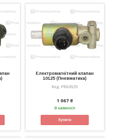
апан
Електромагнітний клапан
а)
10125 (Пневматика)
PN10125
1 067 ₴
В наявності
Купити