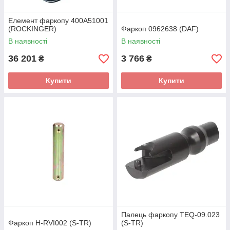
Елемент фаркопу 400A51001
(ROCKINGER)
Фаркоп 0962638 (DAF)
В наявності
В наявності
36 201
3 766
₴
₴
Купити
Купити
Палець фаркопу TEQ-09.023
Фаркоп H-RVI002 (S-TR)
(S-TR)