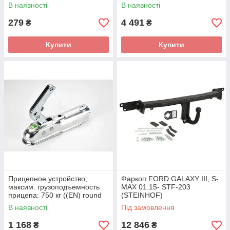
В наявності
В наявності
279
4 491
₴
₴
Купити
Купити
Прицепное устройство,
Фаркоп FORD GALAXY III, S-
максим. грузоподъемность
MAX 01.15- STF-203
прицепа: 750 кг ((EN) round
(STEINHOF)
tow bar) STZSK-750C
В наявності
Під замовлення
(STEINHOF)
1 168
12 846
₴
₴