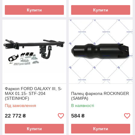
Купити
Купити
Фаркоп FORD GALAXY III, S-
MAX 01.15- STF-204
Палец фаркопа ROCKINGER
(STEINHOF)
(SAMPA)
Під замовлення
В наявності
22 772
584
₴
₴
Купити
Купити