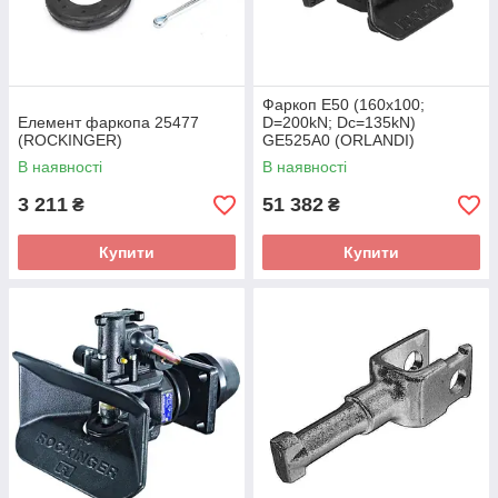
Фаркоп Е50 (160x100;
Елемент фаркопа 25477
D=200kN; Dc=135kN)
(ROCKINGER)
GE525A0 (ORLANDI)
В наявності
В наявності
3 211
51 382
₴
₴
Купити
Купити