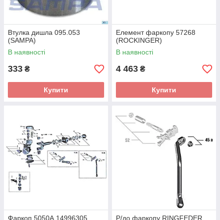
Втулка дишла 095.053
Елемент фаркопу 57268
(SAMPA)
(ROCKINGER)
В наявності
В наявності
333
4 463
₴
₴
Купити
Купити
Фаркоп 5050А 14996305
Р/до фаркопу RINGFEDER